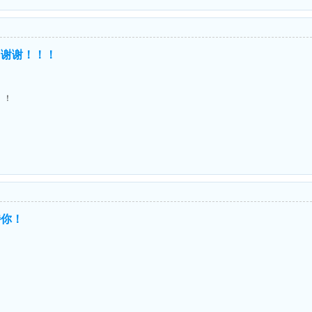
！谢谢！！！
！！
持你！