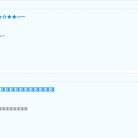
★☆★★═━
═━
顶顶顶顶顶顶顶顶顶顶顶顶
顶顶顶顶顶顶顶顶