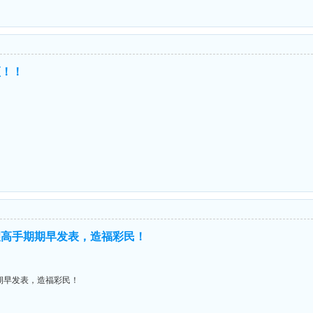
顶！！
望高手期期早发表，造福彩民！
期早发表，造福彩民！