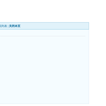
回列表
|
关闭本页