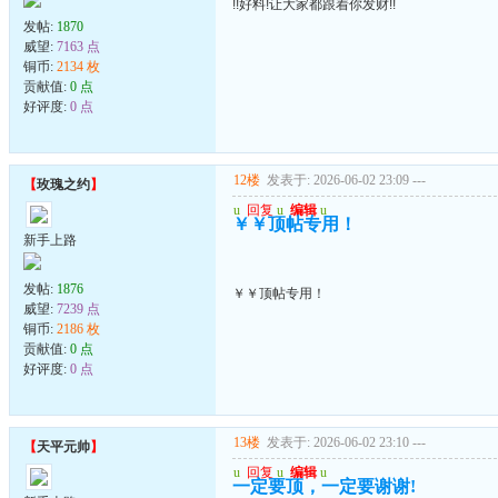
!!好料!让大家都跟着你发财!!
发帖:
1870
威望:
7163 点
铜币:
2134 枚
贡献值:
0 点
好评度:
0 点
12楼
发表于: 2026-06-02 23:09
---
【
玫瑰之约
】
u
回复
u
编辑
u
￥￥顶帖专用！
新手上路
发帖:
1876
￥￥顶帖专用！
威望:
7239 点
铜币:
2186 枚
贡献值:
0 点
好评度:
0 点
13楼
发表于: 2026-06-02 23:10
---
【
天平元帅
】
u
回复
u
编辑
u
一定要顶，一定要谢谢!