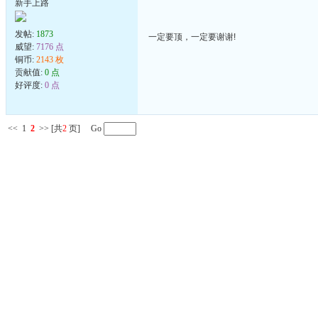
新手上路
发帖:
1873
一定要顶，一定要谢谢!
威望:
7176 点
铜币:
2143 枚
贡献值:
0 点
好评度:
0 点
<<
1
2
>>
[共
2
页] Go