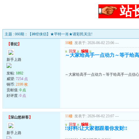
站
主题 : 060期：【神经侠侣】★平特一肖★请彩民关注!
10楼
发表于: 2026-06-02 23:06
---
【
香妃
】
u
回复
u
编辑
u
～大家给高手一点动力～等于给
新手上路
发帖:
1892
～大家给高手一点动力～等于给高手一点信
威望:
7254 点
铜币:
2199 枚
贡献值:
0 点
好评度:
0 点
11楼
发表于: 2026-06-02 23:07
---
【
深山悠林客
】
u
回复
u
编辑
u
!!好料!让大家都跟着你发财!!
新手上路