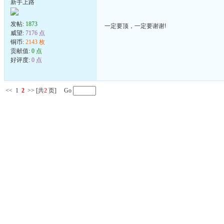
新手上路
发帖:
1873
一定要顶，一定要谢谢!
威望:
7176 点
铜币:
2143 枚
贡献值:
0 点
好评度:
0 点
<<
1
2
>>
[共
2
页] Go