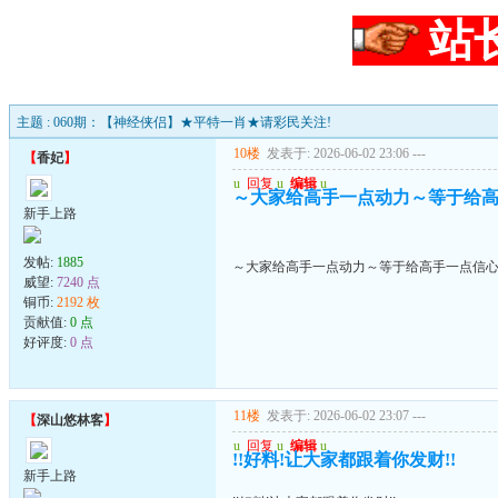
站
主题 : 060期：【神经侠侣】★平特一肖★请彩民关注!
10楼
发表于: 2026-06-02 23:06
---
【
香妃
】
u
回复
u
编辑
u
～大家给高手一点动力～等于给
新手上路
发帖:
1885
～大家给高手一点动力～等于给高手一点信
威望:
7240 点
铜币:
2192 枚
贡献值:
0 点
好评度:
0 点
11楼
发表于: 2026-06-02 23:07
---
【
深山悠林客
】
u
回复
u
编辑
u
!!好料!让大家都跟着你发财!!
新手上路