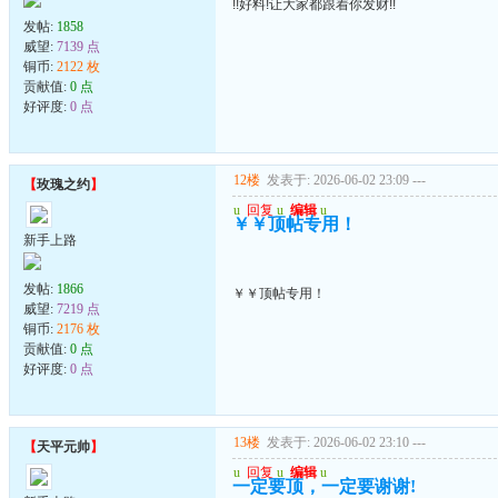
!!好料!让大家都跟着你发财!!
发帖:
1858
威望:
7139 点
铜币:
2122 枚
贡献值:
0 点
好评度:
0 点
12楼
发表于: 2026-06-02 23:09
---
【
玫瑰之约
】
u
回复
u
编辑
u
￥￥顶帖专用！
新手上路
发帖:
1866
￥￥顶帖专用！
威望:
7219 点
铜币:
2176 枚
贡献值:
0 点
好评度:
0 点
13楼
发表于: 2026-06-02 23:10
---
【
天平元帅
】
u
回复
u
编辑
u
一定要顶，一定要谢谢!