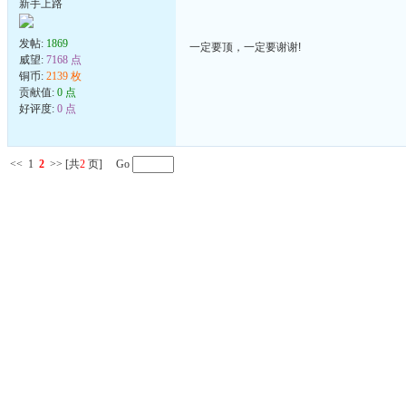
新手上路
发帖:
1869
一定要顶，一定要谢谢!
威望:
7168 点
铜币:
2139 枚
贡献值:
0 点
好评度:
0 点
<<
1
2
>>
[共
2
页] Go