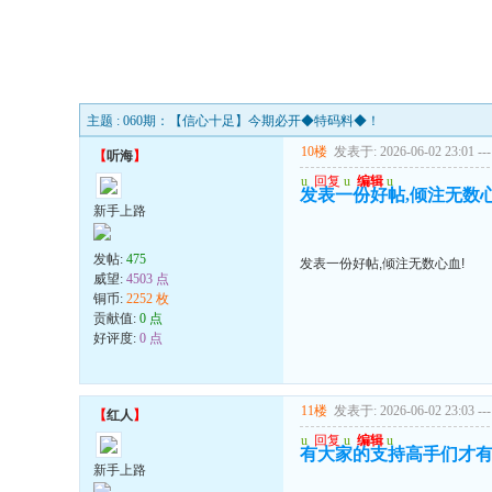
主题 : 060期：【信心十足】今期必开◆特码料◆！
10楼
发表于: 2026-06-02 23:01
---
【
听海
】
u
回复
u
编辑
u
发表一份好帖,倾注无数心
新手上路
发帖:
475
发表一份好帖,倾注无数心血!
威望:
4503 点
铜币:
2252 枚
贡献值:
0 点
好评度:
0 点
11楼
发表于: 2026-06-02 23:03
---
【
红人
】
u
回复
u
编辑
u
有大家的支持高手们才有动
新手上路