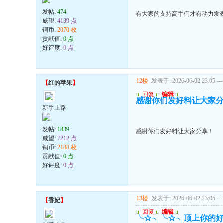
发帖:
474
有大家的支持高手们才有动力发表.顶
威望:
4139 点
铜币:
2070 枚
贡献值:
0 点
好评度:
0 点
12楼
发表于: 2026-06-02 23:05
---
【
红的苹果
】
u
回复
u
编辑
u
感谢你们发好料让大家
新手上路
发帖:
1839
感谢你们发好料让大家分享！
威望:
7212 点
铜币:
2188 枚
贡献值:
0 点
好评度:
0 点
13楼
发表于: 2026-06-02 23:05
---
【
香妃
】
u
回复
u
编辑
u
╰☆╮╰☆╮顶上你的