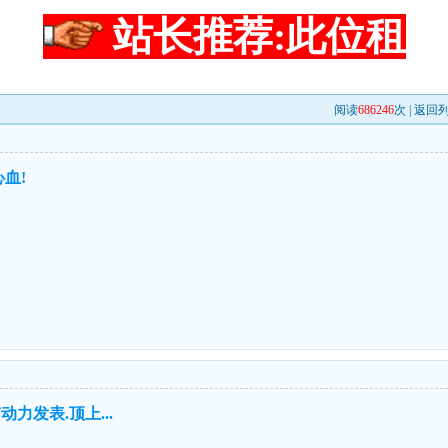
站长推荐:此位租
阅读
686246
次 |
返回
血!
力发表.顶上...