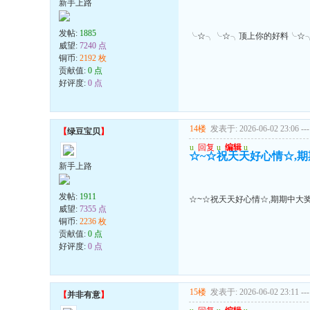
新手上路
发帖:
1885
╰☆╮╰☆╮顶上你的好料╰☆
威望:
7240 点
铜币:
2192 枚
贡献值:
0 点
好评度:
0 点
14楼
发表于: 2026-06-02 23:06
---
【
绿豆宝贝
】
u
回复
u
编辑
u
☆~☆祝天天好心情☆,期期
新手上路
发帖:
1911
☆~☆祝天天好心情☆,期期中大奖!
威望:
7355 点
铜币:
2236 枚
贡献值:
0 点
好评度:
0 点
15楼
发表于: 2026-06-02 23:11
---
【
并非有意
】