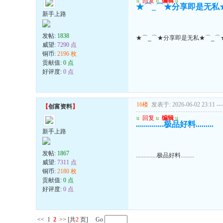
u
回复
u
编辑
u
★⌒_⌒★分享即是无私
新手上路
发帖:
1838
★⌒_⌒★分享即是无私★⌒_⌒
威望:
7290 点
铜币:
2196 枚
贡献值:
0 点
好评度:
0 点
16楼
发表于: 2026-06-02 23:11
---
【
创富资料
】
u
回复
u
编辑
u
..............极品好料.........
新手上路
发帖:
1867
..............极品好料.........
威望:
7311 点
铜币:
2180 枚
贡献值:
0 点
好评度:
0 点
<<
1
2
>>
[共
2
页] Go