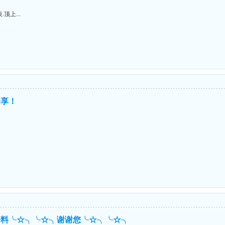
上...
分享！
好料╰☆╮╰☆╮谢谢您╰☆╮╰☆╮