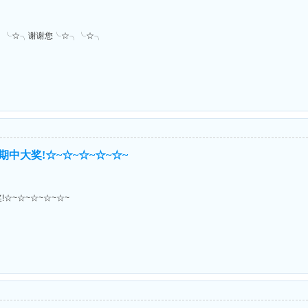
╮╰☆╮谢谢您╰☆╮╰☆╮
中大奖!☆~☆~☆~☆~☆~
☆~☆~☆~☆~☆~