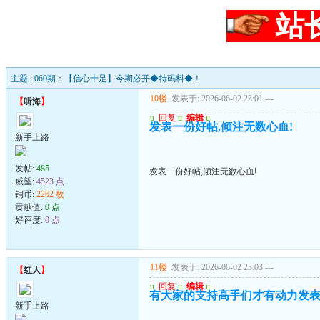
站
主题 : 060期：【信心十足】今期必开◆特码料◆！
10楼
发表于: 2026-06-02 23:01
---
【
听海
】
u
回复
u
编辑
u
发表一份好帖,倾注无数心血!
新手上路
发帖:
485
发表一份好帖,倾注无数心血!
威望:
4523 点
铜币:
2262 枚
贡献值:
0 点
好评度:
0 点
11楼
发表于: 2026-06-02 23:03
---
【
红人
】
u
回复
u
编辑
u
有大家的支持高手们才有动力发表.顶
新手上路