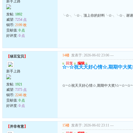
新手上路
发帖:
1892
╰☆╮╰☆╮顶上你的好料╰☆╮╰☆╮谢
威望:
7254 点
铜币:
2199 枚
贡献值:
0 点
好评度:
0 点
14楼
发表于: 2026-06-02 23:06
---
【
绿豆宝贝
】
u
回复
u
编辑
u
☆~☆祝天天好心情☆,期期中大奖!
新手上路
发帖:
1921
☆~☆祝天天好心情☆,期期中大奖!☆~☆~☆~
威望:
7375 点
铜币:
2246 枚
贡献值:
0 点
好评度:
0 点
15楼
发表于: 2026-06-02 23:11
---
【
并非有意
】