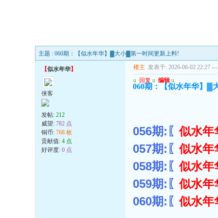
主题 : 060期：【似水年华】▓大小▓第一时间更新上料!
楼主
发表于: 2026-06-02 22:27
---
【
似水年华
】
u
回复
u
编辑
u
060期：【似水年华】▓
侠客
发帖:
212
威望:
782 点
056期:〖
似水年
铜币:
768 枚
贡献值:
4 点
057期:〖
似水年
好评度:
0 点
058期:〖
似水年
059期:〖
似水年
060期:〖
似水年