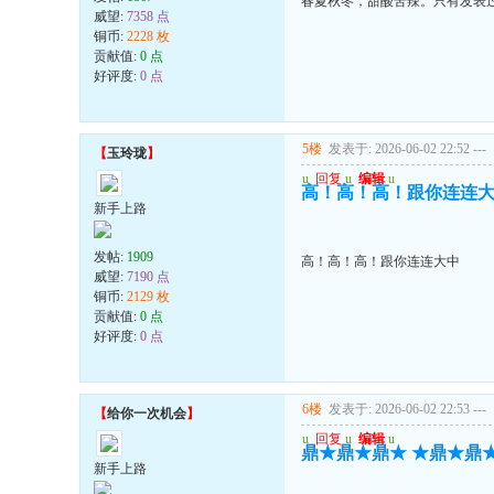
春夏秋冬，甜酸苦辣。只有发表
威望:
7358 点
铜币:
2228 枚
贡献值:
0 点
好评度:
0 点
5楼
发表于: 2026-06-02 22:52
---
【
玉玲珑
】
u
回复
u
编辑
u
高！高！高！跟你连连
新手上路
发帖:
1909
高！高！高！跟你连连大中
威望:
7190 点
铜币:
2129 枚
贡献值:
0 点
好评度:
0 点
6楼
发表于: 2026-06-02 22:53
---
【
给你一次机会
】
u
回复
u
编辑
u
鼎★鼎★鼎★ ★鼎★鼎
新手上路