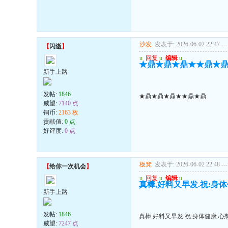
沙发
发表于: 2026-06-02 22:47
---
【
闪逝
】
u
回复
u
编辑
u
★鼎★鼎★鼎★★鼎★
新手上路
发帖:
1846
★鼎★鼎★鼎★★鼎★鼎
威望:
7140 点
铜币:
2163 枚
贡献值:
0 点
好评度:
0 点
板凳
发表于: 2026-06-02 22:48
---
【
给你一次机会
】
u
回复
u
编辑
u
真棒,好料又早发.祝:身
新手上路
发帖:
1846
真棒,好料又早发.祝:身体健康.心
威望:
7247 点