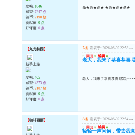
发帖:
1846
鼎★鼎★鼎★ ★鼎★鼎★鼎★
威望:
7247 点
铜币:
2190 枚
贡献值:
0 点
好评度:
0 点
7楼
发表于: 2026-06-02 22:53
---
【
九龙特围
】
u
回复
u
编辑
u
老大，我来了恭喜恭喜.嘿嘿~~
新手上路
发帖:
465
老大，我来了恭喜恭喜.嘿嘿~~~~~~
威望:
4373 点
铜币:
2187 枚
贡献值:
0 点
好评度:
0 点
8楼
发表于: 2026-06-02 22:54
---
【
咖啡丽丽
】
u
回复
u
编辑
u
轻轻一声问侯，带去我