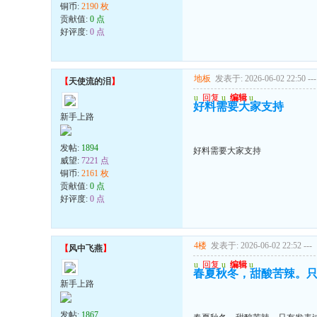
铜币:
2190 枚
贡献值:
0 点
好评度:
0 点
地板
发表于: 2026-06-02 22:50
---
【
天使流的泪
】
u
回复
u
编辑
u
好料需要大家支持
新手上路
发帖:
1894
好料需要大家支持
威望:
7221 点
铜币:
2161 枚
贡献值:
0 点
好评度:
0 点
4楼
发表于: 2026-06-02 22:52
---
【
风中飞燕
】
u
回复
u
编辑
u
春夏秋冬，甜酸苦辣。
新手上路
发帖:
1867