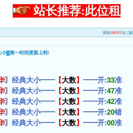
站长推荐:此位租
阅读
1061055
次 |
返
大小▓第一时间更新上料!
华
〗经典大小━━
【
大数
】
━━开:
33
准
华
〗经典大小━━
【
大数
】
━━开:
47
准
华
〗经典大小━━
【
大数
】
━━开:
42
准
华
〗经典大小━━
【
大数
】
━━开:
20
错
华
〗经典大小━━
【
大数
】
━━开:
00
准