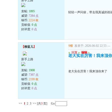
新手上路
发帖:
1895
轻轻一声问侯，带去我真诚的祝
威望:
7284 点
铜币:
2224 枚
贡献值:
0 点
好评度:
0 点
9楼
发表于: 2026-06-02 22:55
---
【
柳蓝儿
】
u
回复
u
编辑
u
老大实在厉害！我来顶
新手上路
发帖:
1908
老大实在厉害！我来顶你来了
威望:
7397 点
铜币:
2199 枚
贡献值:
0 点
好评度:
0 点
<<
1
2
3
>>
[共
3
页] Go