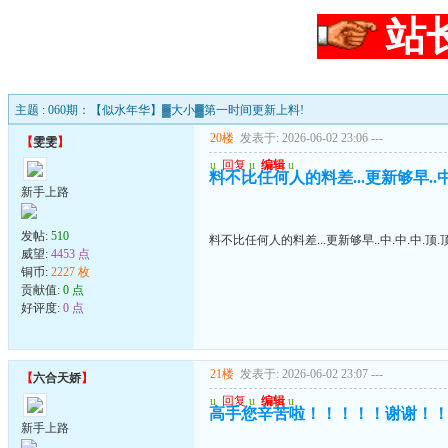
站
主题 : 060期：【似水年华】▓大小▓第一时间更新上料!
20楼
发表于: 2026-06-02 23:06
---
【
雯雯
】
u
回复
u
编辑
u
料不比任何人的料差...更新够早..中.
新手上路
发帖:
510
料不比任何人的料差...更新够早..中.中.中.顶.顶
威望:
4453 点
铜币:
2227 枚
贡献值:
0 点
好评度:
0 点
21楼
发表于: 2026-06-02 23:07
---
【
六合天娇
】
u
回复
u
编辑
u
高手您辛苦啦！！！！！谢谢！
新手上路