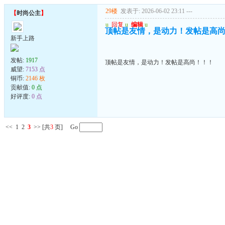
29楼
发表于: 2026-06-02 23:11
---
【
时尚公主
】
u
回复
u
编辑
u
顶帖是友情，是动力！发帖是高
新手上路
发帖:
1917
顶帖是友情，是动力！发帖是高尚！！！
威望:
7153 点
铜币:
2146 枚
贡献值:
0 点
好评度:
0 点
<<
1
2
3
>>
[共
3
页] Go