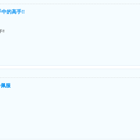
中的高手!!
!!
=佩服