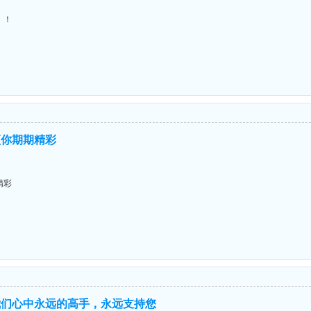
！！
..顶你期期精彩
期精彩
我们心中永远的高手，永远支持您