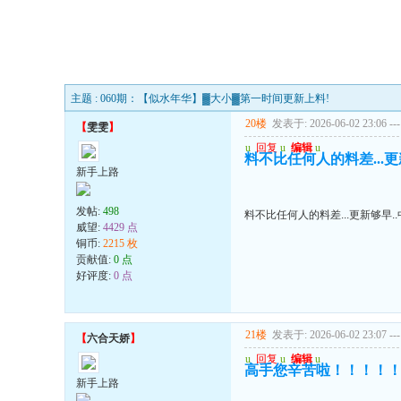
主题 : 060期：【似水年华】▓大小▓第一时间更新上料!
20楼
发表于: 2026-06-02 23:06
---
【
雯雯
】
u
回复
u
编辑
u
料不比任何人的料差...更新够
新手上路
发帖:
498
料不比任何人的料差...更新够早..中.
威望:
4429 点
铜币:
2215 枚
贡献值:
0 点
好评度:
0 点
21楼
发表于: 2026-06-02 23:07
---
【
六合天娇
】
u
回复
u
编辑
u
高手您辛苦啦！！！！
新手上路