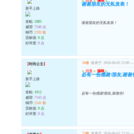
u
回复
u
编辑
u
谢谢朋友的无私发表！
新手上路
发帖:
1885
谢谢朋友的无私发表！
威望:
7240 点
铜币:
2192 枚
贡献值:
0 点
好评度:
0 点
26楼
发表于: 2026-06-02 23:09
---
【
时尚公主
】
u
回复
u
编辑
u
必有一份感谢!朋友,谢谢
新手上路
发帖:
1912
必有一份感谢!朋友,谢谢你!
威望:
7143 点
铜币:
2141 枚
贡献值:
0 点
好评度:
0 点
27楼
发表于: 2026-06-02 23:10
---