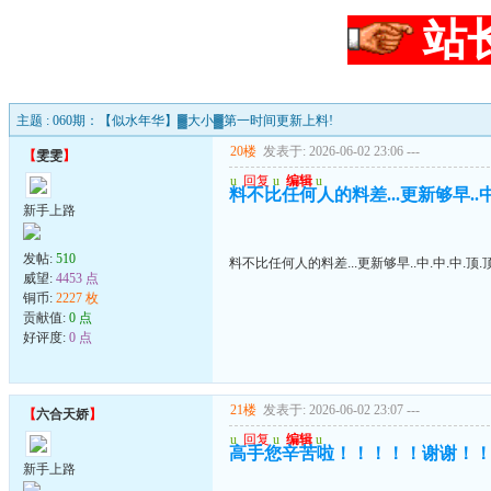
站
主题 : 060期：【似水年华】▓大小▓第一时间更新上料!
20楼
发表于: 2026-06-02 23:06
---
【
雯雯
】
u
回复
u
编辑
u
料不比任何人的料差...更新够早..中.
新手上路
发帖:
510
料不比任何人的料差...更新够早..中.中.中.顶.顶
威望:
4453 点
铜币:
2227 枚
贡献值:
0 点
好评度:
0 点
21楼
发表于: 2026-06-02 23:07
---
【
六合天娇
】
u
回复
u
编辑
u
高手您辛苦啦！！！！！谢谢！
新手上路