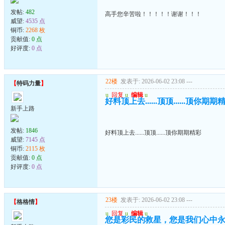
发帖:
482
高手您辛苦啦！！！！！谢谢！！！
威望:
4535 点
铜币:
2268 枚
贡献值:
0 点
好评度:
0 点
22楼
发表于: 2026-06-02 23:08
---
【
特码力量
】
u
回复
u
编辑
u
好料顶上去......顶顶......顶你期期
新手上路
发帖:
1846
好料顶上去......顶顶......顶你期期精彩
威望:
7145 点
铜币:
2115 枚
贡献值:
0 点
好评度:
0 点
23楼
发表于: 2026-06-02 23:08
---
【
格格情
】
u
回复
u
编辑
u
您是彩民的救星，您是我们心中