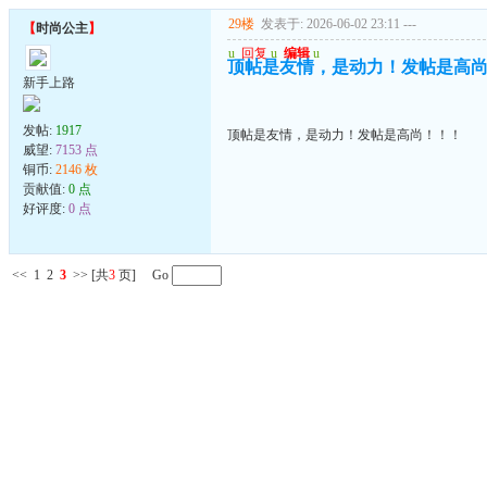
29楼
发表于: 2026-06-02 23:11
---
【
时尚公主
】
u
回复
u
编辑
u
顶帖是友情，是动力！发帖是高
新手上路
发帖:
1917
顶帖是友情，是动力！发帖是高尚！！！
威望:
7153 点
铜币:
2146 枚
贡献值:
0 点
好评度:
0 点
<<
1
2
3
>>
[共
3
页] Go