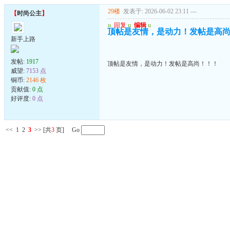
29楼
发表于: 2026-06-02 23:11
---
【
时尚公主
】
u
回复
u
编辑
u
顶帖是友情，是动力！发帖是高
新手上路
发帖:
1917
顶帖是友情，是动力！发帖是高尚！！！
威望:
7153 点
铜币:
2146 枚
贡献值:
0 点
好评度:
0 点
<<
1
2
3
>>
[共
3
页] Go