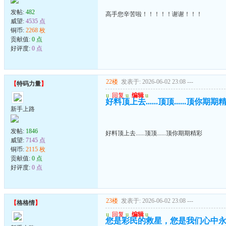
发帖:
482
高手您辛苦啦！！！！！谢谢！！！
威望:
4535 点
铜币:
2268 枚
贡献值:
0 点
好评度:
0 点
22楼
发表于: 2026-06-02 23:08
---
【
特码力量
】
u
回复
u
编辑
u
好料顶上去......顶顶......顶你期期
新手上路
发帖:
1846
好料顶上去......顶顶......顶你期期精彩
威望:
7145 点
铜币:
2115 枚
贡献值:
0 点
好评度:
0 点
23楼
发表于: 2026-06-02 23:08
---
【
格格情
】
u
回复
u
编辑
u
您是彩民的救星，您是我们心中