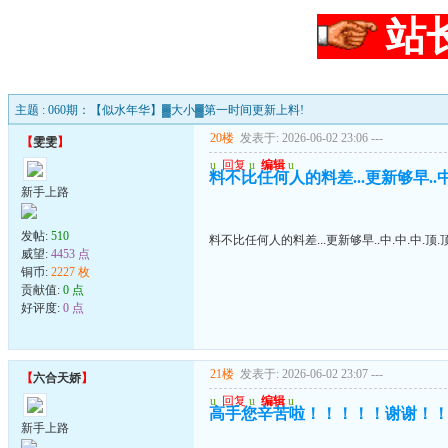
站
主题 : 060期：【似水年华】▓大小▓第一时间更新上料!
20楼
发表于: 2026-06-02 23:06
---
【
雯雯
】
u
回复
u
编辑
u
料不比任何人的料差...更新够早..中.
新手上路
发帖:
510
料不比任何人的料差...更新够早..中.中.中.顶.顶
威望:
4453 点
铜币:
2227 枚
贡献值:
0 点
好评度:
0 点
21楼
发表于: 2026-06-02 23:07
---
【
六合天娇
】
u
回复
u
编辑
u
高手您辛苦啦！！！！！谢谢！
新手上路