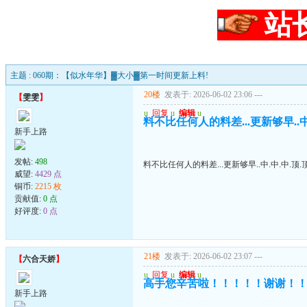
站
主题 : 060期：【似水年华】▓大小▓第一时间更新上料!
20楼
发表于: 2026-06-02 23:06
---
【
雯雯
】
u
回复
u
编辑
u
料不比任何人的料差...更新够早..中.
新手上路
发帖:
498
料不比任何人的料差...更新够早..中.中.中.顶.顶
威望:
4429 点
铜币:
2215 枚
贡献值:
0 点
好评度:
0 点
21楼
发表于: 2026-06-02 23:07
---
【
六合天娇
】
u
回复
u
编辑
u
高手您辛苦啦！！！！！谢谢！
新手上路