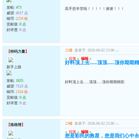
发帖:
473
高手您辛苦啦！！！！！谢谢！！！
威望:
4517 点
铜币:
2259 枚
贡献值:
0 点
好评度:
0 点
22楼
发表于: 2026-06-02 23:08
---
【
特码力量
】
u
回复
u
编辑
u
好料顶上去......顶顶......顶你期期
新手上路
发帖:
1835
好料顶上去......顶顶......顶你期期精彩
威望:
7123 点
铜币:
2104 枚
贡献值:
0 点
好评度:
0 点
23楼
发表于: 2026-06-02 23:08
---
【
格格情
】
u
回复
u
编辑
u
您是彩民的救星，您是我们心中