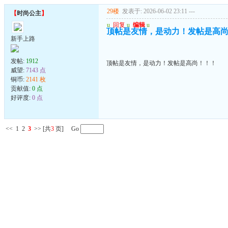
29楼
发表于: 2026-06-02 23:11
---
【
时尚公主
】
u
回复
u
编辑
u
顶帖是友情，是动力！发帖是高
新手上路
发帖:
1912
顶帖是友情，是动力！发帖是高尚！！！
威望:
7143 点
铜币:
2141 枚
贡献值:
0 点
好评度:
0 点
<<
1
2
3
>>
[共
3
页] Go