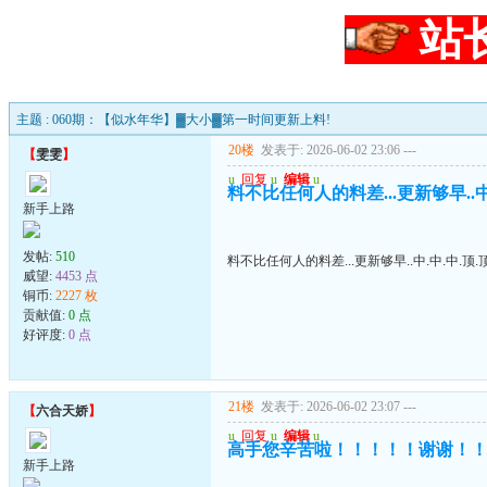
站
主题 : 060期：【似水年华】▓大小▓第一时间更新上料!
20楼
发表于: 2026-06-02 23:06
---
【
雯雯
】
u
回复
u
编辑
u
料不比任何人的料差...更新够早..中.
新手上路
发帖:
510
料不比任何人的料差...更新够早..中.中.中.顶.顶
威望:
4453 点
铜币:
2227 枚
贡献值:
0 点
好评度:
0 点
21楼
发表于: 2026-06-02 23:07
---
【
六合天娇
】
u
回复
u
编辑
u
高手您辛苦啦！！！！！谢谢！
新手上路