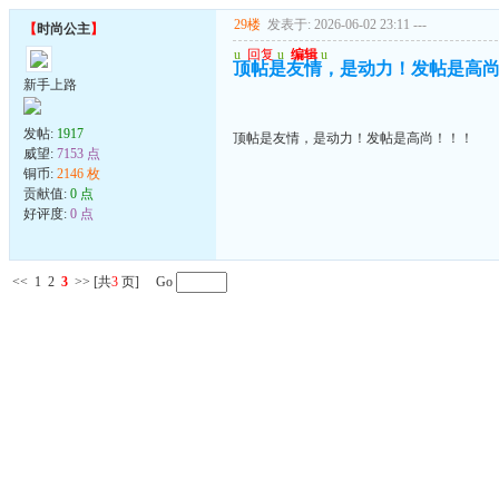
29楼
发表于: 2026-06-02 23:11
---
【
时尚公主
】
u
回复
u
编辑
u
顶帖是友情，是动力！发帖是高
新手上路
发帖:
1917
顶帖是友情，是动力！发帖是高尚！！！
威望:
7153 点
铜币:
2146 枚
贡献值:
0 点
好评度:
0 点
<<
1
2
3
>>
[共
3
页] Go