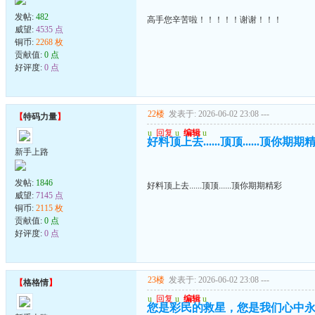
发帖:
482
高手您辛苦啦！！！！！谢谢！！！
威望:
4535 点
铜币:
2268 枚
贡献值:
0 点
好评度:
0 点
22楼
发表于: 2026-06-02 23:08
---
【
特码力量
】
u
回复
u
编辑
u
好料顶上去......顶顶......顶你期期
新手上路
发帖:
1846
好料顶上去......顶顶......顶你期期精彩
威望:
7145 点
铜币:
2115 枚
贡献值:
0 点
好评度:
0 点
23楼
发表于: 2026-06-02 23:08
---
【
格格情
】
u
回复
u
编辑
u
您是彩民的救星，您是我们心中