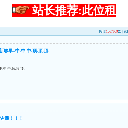
站长推荐:此位租
阅读
1067659
次 |
返
早..中.中.中.顶.顶.顶.
中.中.顶.顶.顶.
！谢谢！！！