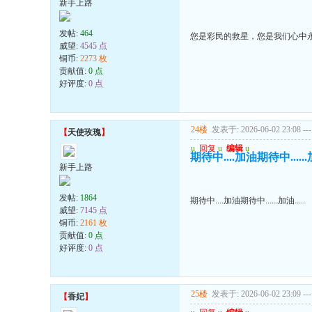
新手上路
发帖:
464
您是彩民的救星，您是我们心中
威望:
4545 点
铜币:
2273 枚
贡献值:
0 点
好评度:
0 点
24楼
发表于: 2026-06-02 23:08
---
【
天使玫瑰
】
u
回复
u
编辑
u
期待中....加油期待中......加
新手上路
发帖:
1864
期待中....加油期待中......加油.....
威望:
7145 点
铜币:
2161 枚
贡献值:
0 点
好评度:
0 点
25楼
发表于: 2026-06-02 23:09
---
【
香妃
】