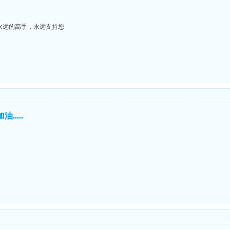
永远的高手，永远支持您
油.....