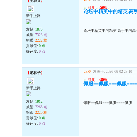
【
芙蓉女
】
u
回复
u
编辑
u
论坛中精英中的精英,高手
新手上路
发帖:
1873
论坛中精英中的精英,高手中的高手
威望:
7323 点
铜币:
2222 枚
贡献值:
0 点
好评度:
0 点
28楼
发表于: 2026-06-02 23:10
---
【
老林子
】
u
回复
u
编辑
u
佩服==佩服===佩服===
新手上路
发帖:
1912
佩服==佩服===佩服====佩服
威望:
7265 点
铜币:
2220 枚
贡献值:
0 点
好评度:
0 点