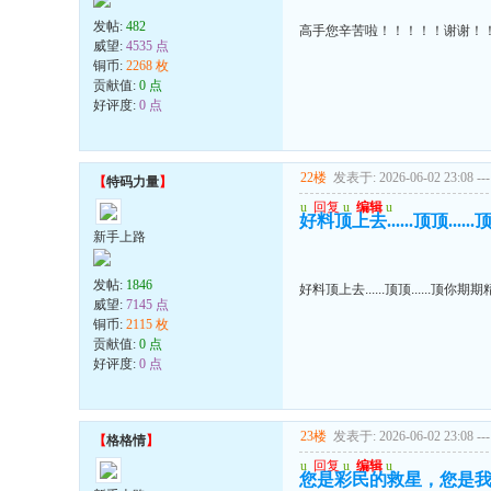
发帖:
482
高手您辛苦啦！！！！！谢谢！
威望:
4535 点
铜币:
2268 枚
贡献值:
0 点
好评度:
0 点
22楼
发表于: 2026-06-02 23:08
---
【
特码力量
】
u
回复
u
编辑
u
好料顶上去......顶顶....
新手上路
发帖:
1846
好料顶上去......顶顶......顶你期
威望:
7145 点
铜币:
2115 枚
贡献值:
0 点
好评度:
0 点
23楼
发表于: 2026-06-02 23:08
---
【
格格情
】
u
回复
u
编辑
u
您是彩民的救星，您是