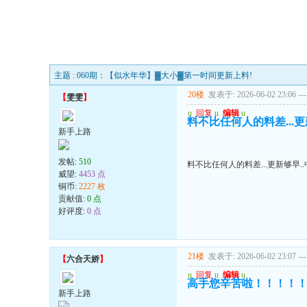
主题 : 060期：【似水年华】▓大小▓第一时间更新上料!
20楼
发表于: 2026-06-02 23:06
---
【
雯雯
】
u
回复
u
编辑
u
料不比任何人的料差...更新够
新手上路
发帖:
510
料不比任何人的料差...更新够早..中.
威望:
4453 点
铜币:
2227 枚
贡献值:
0 点
好评度:
0 点
21楼
发表于: 2026-06-02 23:07
---
【
六合天娇
】
u
回复
u
编辑
u
高手您辛苦啦！！！！
新手上路