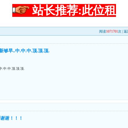
站长推荐:此位租
阅读
1071701
次 |
返
早..中.中.中.顶.顶.顶.
中.中.顶.顶.顶.
！谢谢！！！