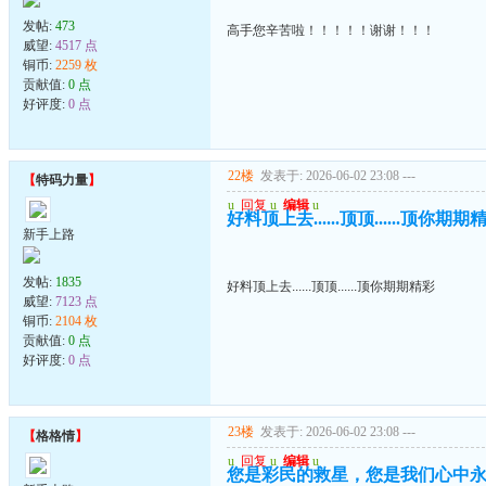
发帖:
473
高手您辛苦啦！！！！！谢谢！！！
威望:
4517 点
铜币:
2259 枚
贡献值:
0 点
好评度:
0 点
22楼
发表于: 2026-06-02 23:08
---
【
特码力量
】
u
回复
u
编辑
u
好料顶上去......顶顶......顶你期期
新手上路
发帖:
1835
好料顶上去......顶顶......顶你期期精彩
威望:
7123 点
铜币:
2104 枚
贡献值:
0 点
好评度:
0 点
23楼
发表于: 2026-06-02 23:08
---
【
格格情
】
u
回复
u
编辑
u
您是彩民的救星，您是我们心中