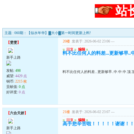
站
主题 : 060期：【似水年华】▓大小▓第一时间更新上料!
20楼
发表于: 2026-06-02 23:06
---
【
雯雯
】
u
回复
u
编辑
u
料不比任何人的料差...更新够早..中.
新手上路
发帖:
498
料不比任何人的料差...更新够早..中.中.中.顶.顶
威望:
4429 点
铜币:
2215 枚
贡献值:
0 点
好评度:
0 点
21楼
发表于: 2026-06-02 23:07
---
【
六合天娇
】
u
回复
u
编辑
u
高手您辛苦啦！！！！！谢谢！
新手上路