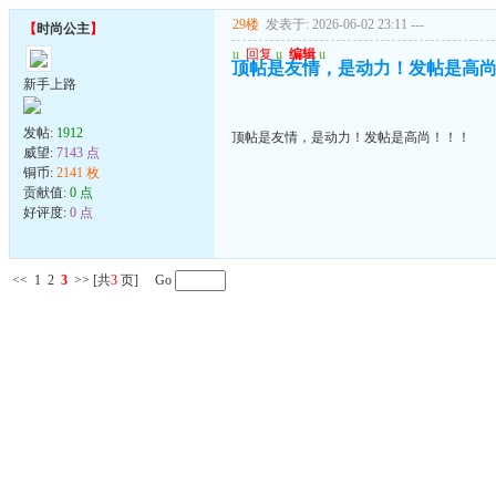
29楼
发表于: 2026-06-02 23:11
---
【
时尚公主
】
u
回复
u
编辑
u
顶帖是友情，是动力！发帖是高
新手上路
发帖:
1912
顶帖是友情，是动力！发帖是高尚！！！
威望:
7143 点
铜币:
2141 枚
贡献值:
0 点
好评度:
0 点
<<
1
2
3
>>
[共
3
页] Go