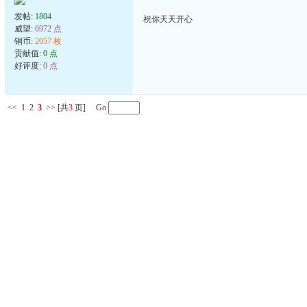
发帖:
1804
祝你天天开心
威望:
6972 点
铜币:
2057 枚
贡献值:
0 点
好评度:
0 点
<<
1
2
3
>>
[共
3
页] Go