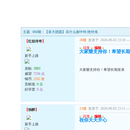
主题 : 060期：【喜大团圆】买什么都中特.绝对准.
20楼
发表于: 2026-06-02 23:10
---
【
红姐传奇
】
u
回复
u
编辑
u
大家樂支持你！希望长
新手上路
发帖:
1883
大家樂支持你！希望长期发表
威望:
7256 点
铜币:
2202 枚
贡献值:
0 点
好评度:
0 点
21楼
发表于: 2026-06-02 23:11
---
【
独醉
】
u
回复
u
编辑
u
祝你天天开心
新手上路