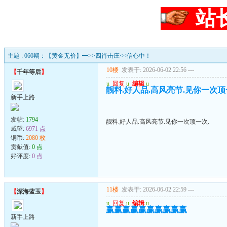
站
主题 : 060期：【黄金无价】━>>四肖击庄<<信心中！
10楼
发表于: 2026-06-02 22:56
---
【
千年等后
】
u
回复
u
编辑
u
靓料.好人品.高风亮节.见你一次顶
新手上路
发帖:
1794
靓料.好人品.高风亮节.见你一次顶一次.
威望:
6971 点
铜币:
2080 枚
贡献值:
0 点
好评度:
0 点
11楼
发表于: 2026-06-02 22:59
---
【
深海蓝玉
】
u
回复
u
编辑
u
赢赢赢赢赢赢赢赢赢赢
新手上路