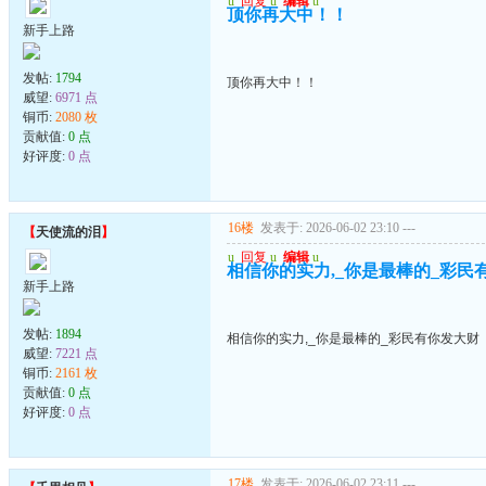
u
回复
u
编辑
u
顶你再大中！！
新手上路
发帖:
1794
顶你再大中！！
威望:
6971 点
铜币:
2080 枚
贡献值:
0 点
好评度:
0 点
16楼
发表于: 2026-06-02 23:10
---
【
天使流的泪
】
u
回复
u
编辑
u
相信你的实力,_你是最棒的_彩民
新手上路
发帖:
1894
相信你的实力,_你是最棒的_彩民有你发大财
威望:
7221 点
铜币:
2161 枚
贡献值:
0 点
好评度:
0 点
17楼
发表于: 2026-06-02 23:11
---