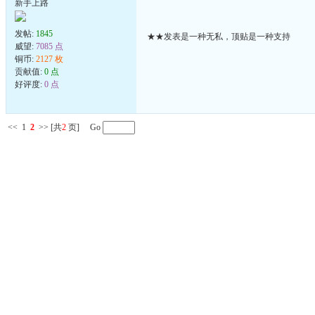
新手上路
发帖:
1845
★★发表是一种无私，顶贴是一种支持
威望:
7085 点
铜币:
2127 枚
贡献值:
0 点
好评度:
0 点
<<
1
2
>>
[共
2
页] Go