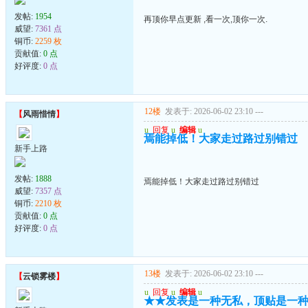
发帖:
1954
再顶你早点更新 ,看一次,顶你一次.
威望:
7361 点
铜币:
2259 枚
贡献值:
0 点
好评度:
0 点
12楼
发表于: 2026-06-02 23:10
---
【
风雨惜情
】
u
回复
u
编辑
u
焉能掉低！大家走过路过别错过
新手上路
发帖:
1888
焉能掉低！大家走过路过别错过
威望:
7357 点
铜币:
2210 枚
贡献值:
0 点
好评度:
0 点
13楼
发表于: 2026-06-02 23:10
---
【
云锁雾楼
】
u
回复
u
编辑
u
★★发表是一种无私，顶贴是一