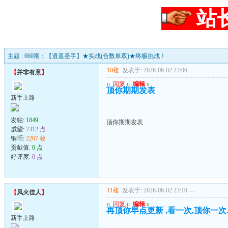
站
主题 : 060期：【逍遥圣手】★实战(合数单双)★终极挑战！
10楼
发表于: 2026-06-02 23:06
---
【
并非有意
】
u
回复
u
编辑
u
顶你期期发表
新手上路
发帖:
1849
顶你期期发表
威望:
7312 点
铜币:
2207 枚
贡献值:
0 点
好评度:
0 点
11楼
发表于: 2026-06-02 23:10
---
【
风火佳人
】
u
回复
u
编辑
u
再顶你早点更新 ,看一次,顶你一次
新手上路