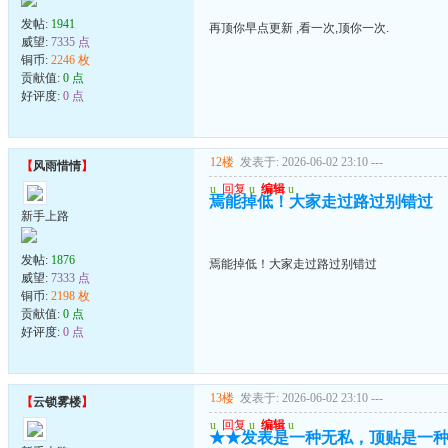
发帖:
1941
再顶你早点更新 ,看一次,顶你一次.
威望:
7335 点
铜币:
2246 枚
贡献值:
0 点
好评度:
0 点
12楼
发表于: 2026-06-02 23:10
---
【
风雨惜情
】
u
回复
u
编辑
u
焉能掉低！大家走过路过别错过
新手上路
发帖:
1876
焉能掉低！大家走过路过别错过
威望:
7333 点
铜币:
2198 枚
贡献值:
0 点
好评度:
0 点
13楼
发表于: 2026-06-02 23:10
---
【
云锁雾楼
】
u
回复
u
编辑
u
★★发表是一种无私，顶贴是一