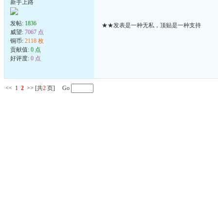
新手上路
发帖:
1836
★★发表是一种无私，顶贴是一种支持
威望:
7067 点
铜币:
2118 枚
贡献值:
0 点
好评度:
0 点
<<
1
2
>>
[共
2
页] Go