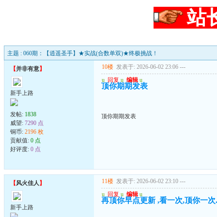
站
主题 : 060期：【逍遥圣手】★实战(合数单双)★终极挑战！
10楼
发表于: 2026-06-02 23:06
---
【
并非有意
】
u
回复
u
编辑
u
顶你期期发表
新手上路
发帖:
1838
顶你期期发表
威望:
7290 点
铜币:
2196 枚
贡献值:
0 点
好评度:
0 点
11楼
发表于: 2026-06-02 23:10
---
【
风火佳人
】
u
回复
u
编辑
u
再顶你早点更新 ,看一次,顶你一次
新手上路