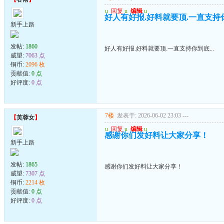
u
回复
u
编辑
u
好人有好报.好料就要顶.一直支持你到
新手上路
发帖:
1860
好人有好报.好料就要顶.一直支持你到底...
威望:
7063 点
铜币:
2096 枚
贡献值:
0 点
好评度:
0 点
7楼
发表于: 2026-06-02 23:03
---
【
芙蓉女
】
u
回复
u
编辑
u
感谢你们发好料让大家分享！
新手上路
发帖:
1865
感谢你们发好料让大家分享！
威望:
7307 点
铜币:
2214 枚
贡献值:
0 点
好评度:
0 点