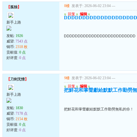
8楼
发表于: 2026-06-02 23:04
---
【
孤独
】
u
回复
u
编辑
u
DDDDDDDDDDDDDDDDDDD
新手上路
发帖:
1926
DDDDDDDDDDDDDDDDDDDDDDDDDD
威望:
7543 点
铜币:
2318 枚
贡献值:
0 点
好评度:
0 点
9楼
发表于: 2026-06-02 23:04
---
【
刀剑无情
】
u
回复
u
编辑
u
把鮮花和掌聲獻給默默工作勤勞
新手上路
发帖:
1830
把鮮花和掌聲獻給默默工作勤勞無私的伱！
威望:
7178 点
铜币:
2154 枚
贡献值:
0 点
好评度:
0 点