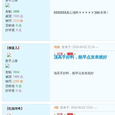
新手上路
发帖:
1890
$$$$$$$真心顶料￥￥￥￥￥顶帖专用！
威望:
7105 点
铜币:
2133 枚
贡献值:
0 点
好评度:
0 点
地板
发表于: 2026-06-02 22:54
---
【
柳蓝儿
】
u
回复
u
编辑
u
顶高手好料，能早点发表就好
新手上路
发帖:
1914
顶高手好料，能早点发表就好
威望:
7409 点
铜币:
2205 枚
贡献值:
0 点
好评度:
0 点
4楼
发表于: 2026-06-02 23:01
---
【
红姐传奇
】
u
回复
u
编辑
u