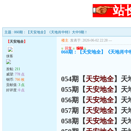
站
主题 : 060期：【天安地全】《天地肖中特》大中9期！
楼主
发表于: 2026-06-02 22:28
---
【
天安地全
】
u
回复
u
编辑
u
060期：【天安地全】《天地肖中
侠客
发帖:
211
威望:
778 点
054期【
天安地全
】天
铜币:
766 枚
贡献值:
3 点
055期【
天安地全
】天
好评度:
0 点
056期【
天安地全
】天
057期【
天安地全
】天
058期【
天安地全
】天