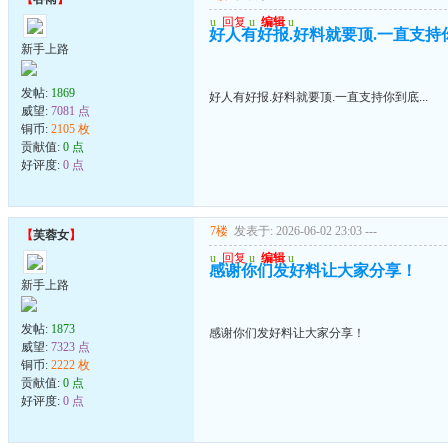
u
回复
u
编辑
u
好人有好报.好料就要顶.一直支持你到
新手上路
发帖:
1869
好人有好报.好料就要顶.一直支持你到底...
威望:
7081 点
铜币:
2105 枚
贡献值:
0 点
好评度:
0 点
7楼
发表于: 2026-06-02 23:03
---
【
芙蓉女
】
u
回复
u
编辑
u
感谢你们发好料让大家分享！
新手上路
发帖:
1873
感谢你们发好料让大家分享！
威望:
7323 点
铜币:
2222 枚
贡献值:
0 点
好评度:
0 点