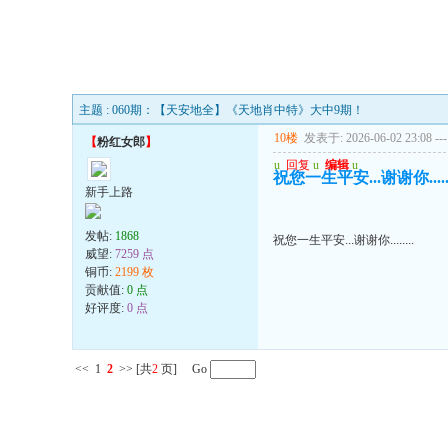
主题 : 060期：【天安地全】《天地肖中特》大中9期！
10楼
发表于: 2026-06-02 23:08
---
【
粉红女郎
】
u
回复
u
编辑
u
祝您一生平安...谢谢你......
新手上路
发帖:
1868
祝您一生平安...谢谢你........
威望:
7259 点
铜币:
2199 枚
贡献值:
0 点
好评度:
0 点
<<
1
2
>>
[共
2
页] Go