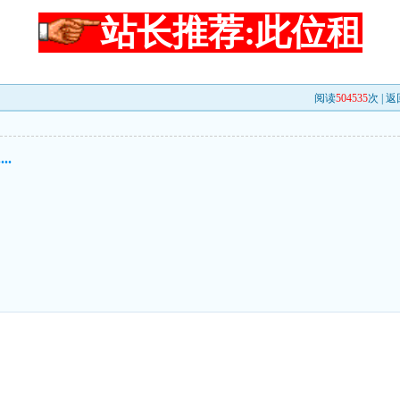
站长推荐:此位租
阅读
504535
次 |
返
..