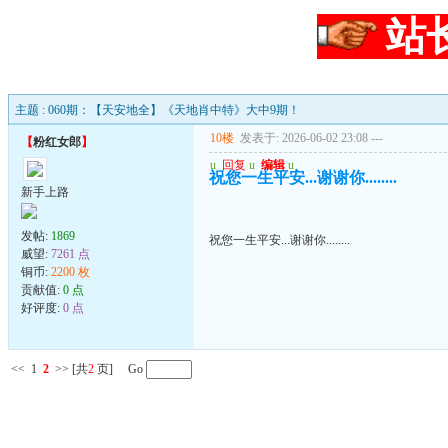
站
主题 : 060期：【天安地全】《天地肖中特》大中9期！
10楼
发表于: 2026-06-02 23:08
---
【
粉红女郎
】
u
回复
u
编辑
u
祝您一生平安...谢谢你........
新手上路
发帖:
1869
祝您一生平安...谢谢你........
威望:
7261 点
铜币:
2200 枚
贡献值:
0 点
好评度:
0 点
<<
1
2
>>
[共
2
页] Go