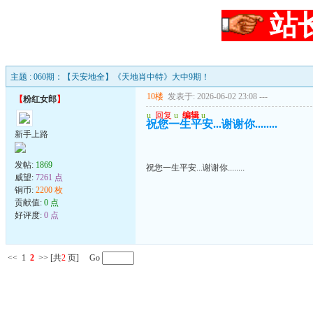
站
主题 : 060期：【天安地全】《天地肖中特》大中9期！
10楼
发表于: 2026-06-02 23:08
---
【
粉红女郎
】
u
回复
u
编辑
u
祝您一生平安...谢谢你........
新手上路
发帖:
1869
祝您一生平安...谢谢你........
威望:
7261 点
铜币:
2200 枚
贡献值:
0 点
好评度:
0 点
<<
1
2
>>
[共
2
页] Go