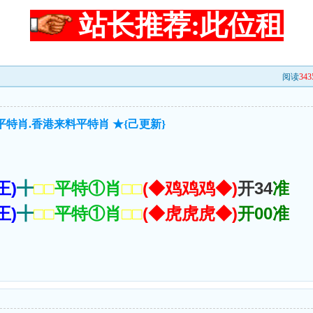
站长推荐:此位租
阅读
343
平特肖.香港来料平特肖 ★{己更新}
王)
╋
□□
平特①肖
□□
(◆鸡鸡鸡◆)
开34
准
王)
╋
□□
平特①肖
□□
(◆虎虎虎◆)
开00
准