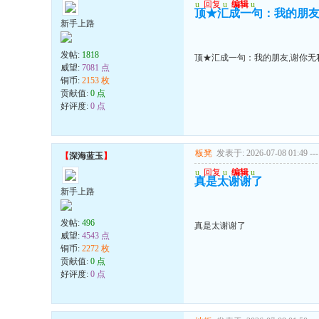
u
回复
u
编辑
u
顶★汇成一句：我的朋友
新手上路
发帖:
1818
顶★汇成一句：我的朋友,谢你无
威望:
7081 点
铜币:
2153 枚
贡献值:
0 点
好评度:
0 点
板凳
发表于: 2026-07-08 01:49
---
【
深海蓝玉
】
u
回复
u
编辑
u
真是太谢谢了
新手上路
发帖:
496
真是太谢谢了
威望:
4543 点
铜币:
2272 枚
贡献值:
0 点
好评度:
0 点