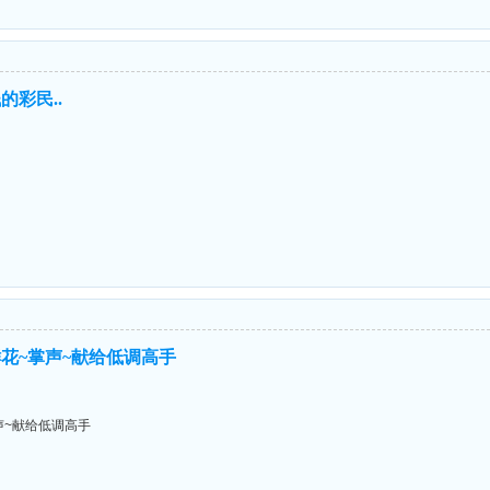
彩民..
鲜花~掌声~献给低调高手
声~献给低调高手