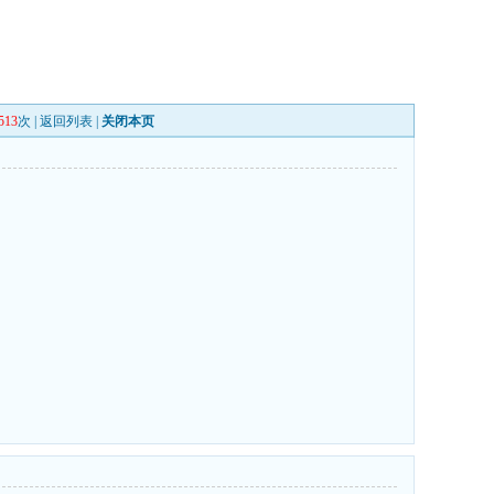
513
次 |
返回列表
|
关闭本页