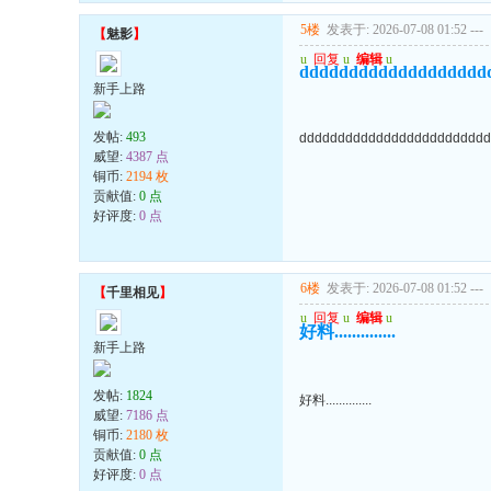
5楼
发表于: 2026-07-08 01:52
---
【
魅影
】
u
回复
u
编辑
u
ddddddddddddddddddd
新手上路
发帖:
493
ddddddddddddddddddddddddd
威望:
4387 点
铜币:
2194 枚
贡献值:
0 点
好评度:
0 点
6楼
发表于: 2026-07-08 01:52
---
【
千里相见
】
u
回复
u
编辑
u
好料..............
新手上路
发帖:
1824
好料..............
威望:
7186 点
铜币:
2180 枚
贡献值:
0 点
好评度:
0 点