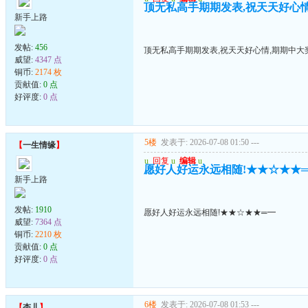
顶无私高手期期发表,祝天天好心情
新手上路
发帖:
456
顶无私高手期期发表,祝天天好心情,期期中大奖
威望:
4347 点
铜币:
2174 枚
贡献值:
0 点
好评度:
0 点
5楼
发表于: 2026-07-08 01:50
---
【
一生情缘
】
u
回复
u
编辑
u
愿好人好运永远相随!★★☆★★
新手上路
发帖:
1910
愿好人好运永远相随!★★☆★★═━
威望:
7364 点
铜币:
2210 枚
贡献值:
0 点
好评度:
0 点
6楼
发表于: 2026-07-08 01:53
---
【
杏儿
】