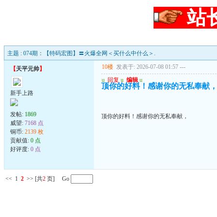
站
主题 : 074期：【特码宏图】〓火爆全网＜买什么中什么＞.
10楼
发表于: 2026-07-08 01:57
---
【
天平元帅
】
u
回复
u
编辑
u
顶你的好料！感谢你的无私奉献
新手上路
发帖:
1869
顶你的好料！感谢你的无私奉献，
威望:
7168 点
铜币:
2139 枚
贡献值:
0 点
好评度:
0 点
<<
1
2
>>
[共
2
页] Go