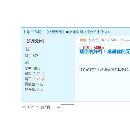
主题 : 074期：【特码宏图】〓火爆全网＜买什么中什么＞.
10楼
发表于: 2026-07-08 01:57
---
【
天平元帅
】
u
回复
u
编辑
u
顶你的好料！感谢你的
新手上路
发帖:
1873
顶你的好料！感谢你的无私奉献
威望:
7176 点
铜币:
2143 枚
贡献值:
0 点
好评度:
0 点
<<
1
2
>>
[共
2
页] Go