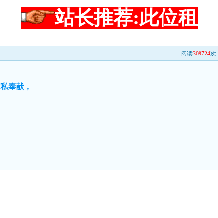
站长推荐:此位租
阅读
309724
次 
无私奉献，
，