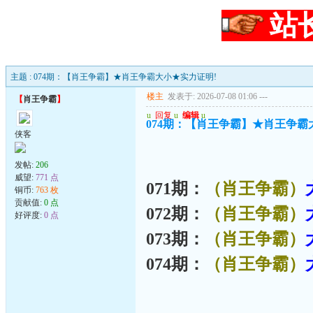
站
主题 : 074期：【肖王争霸】★肖王争霸大小★实力证明!
楼主
发表于: 2026-07-08 01:06
---
【
肖王争霸
】
u
回复
u
编辑
u
074期：【肖王争霸】★肖王争霸
侠客
发帖:
206
威望:
771 点
071期：
（肖王争霸）
铜币:
763 枚
贡献值:
0 点
072期：
（肖王争霸）
好评度:
0 点
073期：
（肖王争霸）
074期：
（肖王争霸）