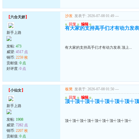
沙发
发表于: 2026-07-08 01:49
---
【
六合天娇
】
u
回复
u
编辑
u
有大家的支持高手们才有动力发表.顶
新手上路
发帖:
473
有大家的支持高手们才有动力发表.顶上...
威望:
4517 点
铜币:
2259 枚
贡献值:
0 点
好评度:
0 点
板凳
发表于: 2026-07-08 01:50
---
【
小仙女
】
u
回复
u
编辑
u
顶┽顶┽顶┽顶┽顶┽顶┽顶┽
新手上路
发帖:
1908
顶┽顶┽顶┽顶┽顶┽顶┽顶┽顶┽顶┽
威望:
7282 点
铜币:
2207 枚
贡献值:
0 点