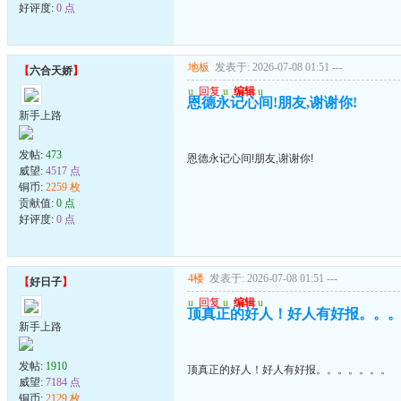
好评度:
0 点
地板
发表于: 2026-07-08 01:51
---
【
六合天娇
】
u
回复
u
编辑
u
恩德永记心间!朋友,谢谢你!
新手上路
发帖:
473
恩德永记心间!朋友,谢谢你!
威望:
4517 点
铜币:
2259 枚
贡献值:
0 点
好评度:
0 点
4楼
发表于: 2026-07-08 01:51
---
【
好日子
】
u
回复
u
编辑
u
顶真正的好人！好人有好报。。
新手上路
发帖:
1910
顶真正的好人！好人有好报。。。。。。。
威望:
7184 点
铜币:
2129 枚