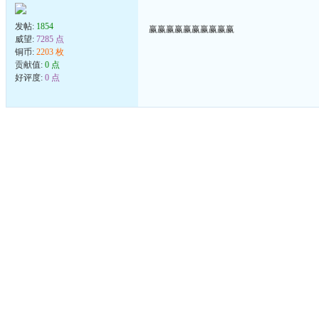
发帖:
1854
赢赢赢赢赢赢赢赢赢赢
威望:
7285 点
铜币:
2203 枚
贡献值:
0 点
好评度:
0 点