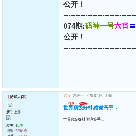
公开！
-----------------------------
074期:
码神一号
六肖
〓
公开！
-----------------------------
沙发
发表于: 2026-07-08 01:46
---
【
游戏人间
】
u
回复
u
编辑
u
世界顶级好料,谢谢高手...
新手上路
世界顶级好料,谢谢高手...
发帖:
1870
威望:
7390 点