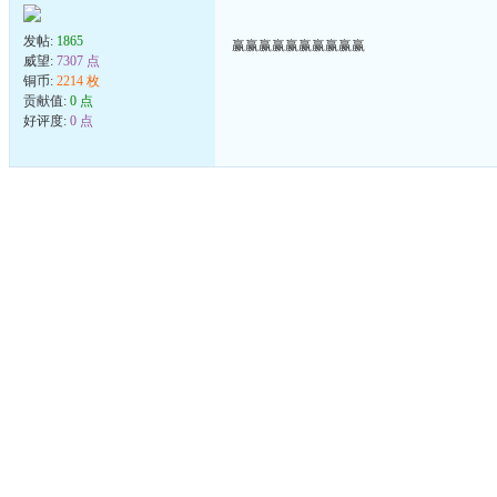
发帖:
1865
赢赢赢赢赢赢赢赢赢赢
威望:
7307 点
铜币:
2214 枚
贡献值:
0 点
好评度:
0 点