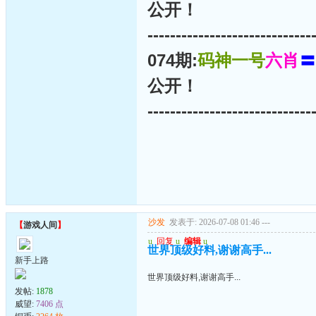
公开！
-----------------------------
074期:
码神一号
六肖
〓
公开！
-----------------------------
沙发
发表于: 2026-07-08 01:46
---
【
游戏人间
】
u
回复
u
编辑
u
世界顶级好料,谢谢高手...
新手上路
世界顶级好料,谢谢高手...
发帖:
1878
威望:
7406 点