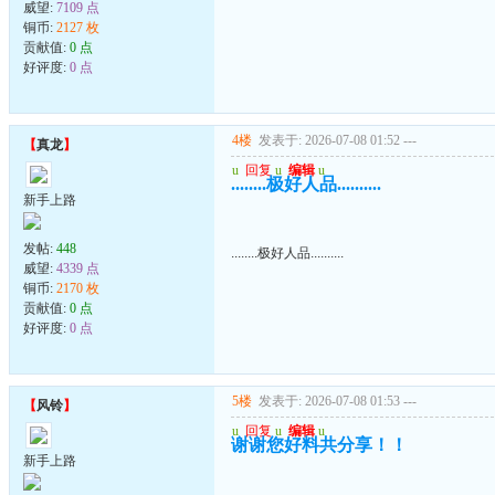
威望:
7109 点
铜币:
2127 枚
贡献值:
0 点
好评度:
0 点
4楼
发表于: 2026-07-08 01:52
---
【
真龙
】
u
回复
u
编辑
u
........极好人品..........
新手上路
发帖:
448
........极好人品..........
威望:
4339 点
铜币:
2170 枚
贡献值:
0 点
好评度:
0 点
5楼
发表于: 2026-07-08 01:53
---
【
风铃
】
u
回复
u
编辑
u
谢谢您好料共分享！！
新手上路