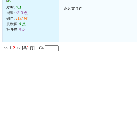
发帖:
463
永远支持你
威望:
4313 点
铜币:
2157 枚
贡献值:
0 点
好评度:
0 点
<<
1
2
>>
[共
2
页] Go