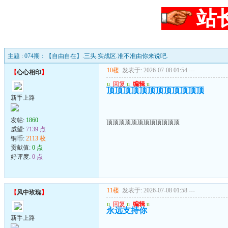
站
主题 : 074期：【自由自在】.三头.实战区.准不准由你来说吧.
10楼
发表于: 2026-07-08 01:54
---
【
心心相印
】
u
回复
u
编辑
u
顶顶顶顶顶顶顶顶顶顶顶顶
新手上路
发帖:
1860
顶顶顶顶顶顶顶顶顶顶顶顶
威望:
7139 点
铜币:
2113 枚
贡献值:
0 点
好评度:
0 点
11楼
发表于: 2026-07-08 01:58
---
【
风中玫瑰
】
u
回复
u
编辑
u
永远支持你
新手上路