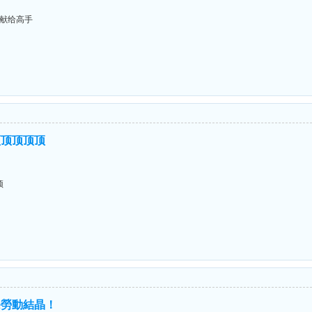
花献给高手
顶顶顶顶顶
顶
e勞動結晶！