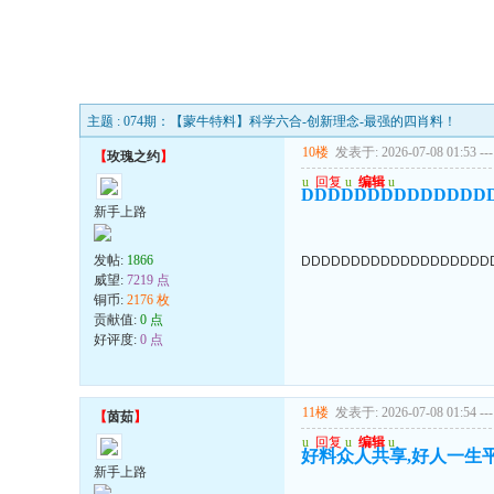
主题 : 074期：【蒙牛特料】科学六合-创新理念-最强的四肖料！
10楼
发表于: 2026-07-08 01:53
---
【
玫瑰之约
】
u
回复
u
编辑
u
DDDDDDDDDDDDDD
新手上路
发帖:
1866
DDDDDDDDDDDDDDDDDDD
威望:
7219 点
铜币:
2176 枚
贡献值:
0 点
好评度:
0 点
11楼
发表于: 2026-07-08 01:54
---
【
茵茹
】
u
回复
u
编辑
u
好料众人共享,好人一生
新手上路