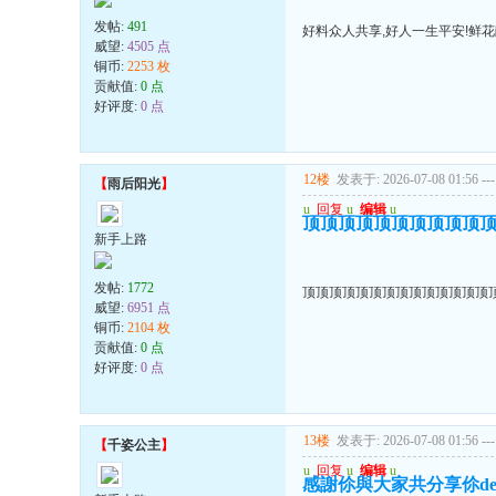
发帖:
491
好料众人共享,好人一生平安!鲜
威望:
4505 点
铜币:
2253 枚
贡献值:
0 点
好评度:
0 点
12楼
发表于: 2026-07-08 01:56
---
【
雨后阳光
】
u
回复
u
编辑
u
顶顶顶顶顶顶顶顶顶顶
新手上路
发帖:
1772
顶顶顶顶顶顶顶顶顶顶顶顶顶顶
威望:
6951 点
铜币:
2104 枚
贡献值:
0 点
好评度:
0 点
13楼
发表于: 2026-07-08 01:56
---
【
千姿公主
】
u
回复
u
编辑
u
感謝伱與大家共分享伱d