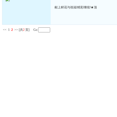
献上鲜花与祝福!精彩继续!★顶
<<
1
2
>>
[共
2
页] Go