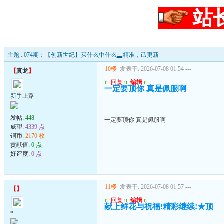
站
主题 : 074期：【创新世纪】买什么中什么▃精准，己更新
10楼
发表于: 2026-07-08 01:54
---
【
真龙
】
u
回复
u
编辑
u
一定要顶你 真是佩服啊
新手上路
发帖:
448
一定要顶你 真是佩服啊
威望:
4339 点
铜币:
2170 枚
贡献值:
0 点
好评度:
0 点
11楼
发表于: 2026-07-08 01:57
---
【
】
u
回复
u
编辑
u
献上鲜花与祝福!精彩继续!★顶
*