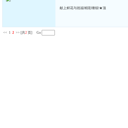
献上鲜花与祝福!精彩继续!★顶
<<
1
2
>>
[共
2
页] Go