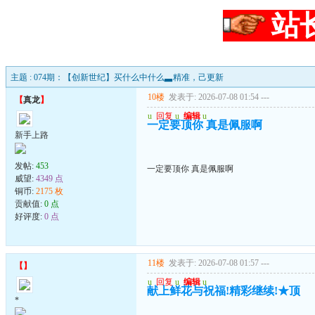
站
主题 : 074期：【创新世纪】买什么中什么▃精准，己更新
10楼
发表于: 2026-07-08 01:54
---
【
真龙
】
u
回复
u
编辑
u
一定要顶你 真是佩服啊
新手上路
发帖:
453
一定要顶你 真是佩服啊
威望:
4349 点
铜币:
2175 枚
贡献值:
0 点
好评度:
0 点
11楼
发表于: 2026-07-08 01:57
---
【
】
u
回复
u
编辑
u
献上鲜花与祝福!精彩继续!★顶
*