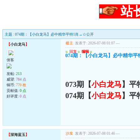
站
主题 : 074期：【小白龙马】必中精华平特1肖→☆公开
楼主
发表于: 2026-07-08 01:07
---
【
小白龙马
】
u
回复
u
编辑
u
074期：【小白龙马】必中精华平
侠客
发帖:
213
威望:
784 点
073期【
小白龙马
】平
铜币:
770 枚
贡献值:
0 点
074期【
小白龙马
】平
好评度:
0 点
沙发
发表于: 2026-07-08 01:46
---
【
深海蓝玉
】