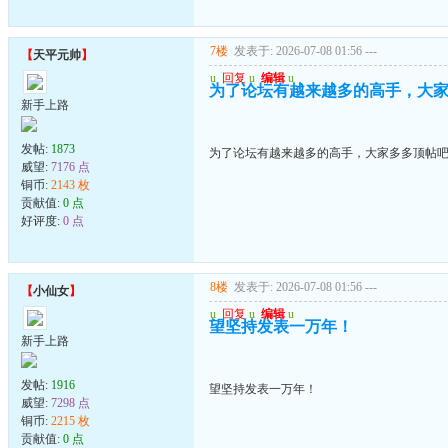
7楼
发表于: 2026-07-08 01:56
---
【
天平元帅
】
u
回复
u
编辑
u
为了论坛有越来越多的高手，大家多
新手上路
发帖:
1873
为了论坛有越来越多的高手，大家多多顶帖吧..
威望:
7176 点
铜币:
2143 枚
贡献值:
0 点
好评度:
0 点
8楼
发表于: 2026-07-08 01:56
---
【
小仙女
】
u
回复
u
编辑
u
望坚持发表一万年！
新手上路
发帖:
1916
望坚持发表一万年！
威望:
7298 点
铜币:
2215 枚
贡献值:
0 点