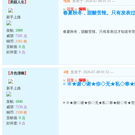
地板
发表于: 2026-07-08 01:51
---
【
美丽人生
】
u
回复
u
编辑
u
春夏秋冬，甜酸苦辣。只有发表
新手上路
发帖:
1909
春夏秋冬，甜酸苦辣。只有发表过才知道辛
威望:
7181 点
铜币:
2161 枚
贡献值:
0 点
好评度:
0 点
4楼
发表于: 2026-07-08 01:52
---
【
月色清幽
】
u
回复
u
编辑
u
≡ ※★谢◇谢★你◇无★私◇奉★
新手上路
发帖:
1846
≡ ※★谢◇谢★你◇无★私◇奉★献◇辛★苦
威望:
7150 点
铜币:
2100 枚
贡献值:
0 点
好评度:
0 点