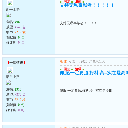
u
回复
u
编辑
u
支持无私奉献者！！！！！
新手上路
发帖:
496
支持无私奉献者！！！！！
威望:
4543 点
铜币:
2272 枚
贡献值:
0 点
好评度:
0 点
板凳
发表于: 2026-07-08 01:50
---
【
一生情缘
】
u
回复
u
编辑
u
佩服,一定要顶.好料,高--实在是高!!
新手上路
发帖:
1916
佩服,一定要顶.好料,高--实在是高!!!
威望:
7376 点
铜币:
2216 枚
贡献值:
0 点
好评度:
0 点