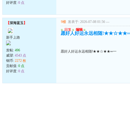
好评度:
0 点
9楼
发表于: 2026-07-08 01:56
---
【
深海蓝玉
】
u
回复
u
编辑
u
愿好人好运永远相随!★★☆★★
新手上路
发帖:
496
愿好人好运永远相随!★★☆★★═━
威望:
4543 点
铜币:
2272 枚
贡献值:
0 点
好评度:
0 点