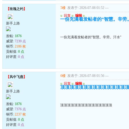
5楼
发表于: 2026-07-08 01:52
---
【
玫瑰之约
】
u
回复
u
编辑
u
一份充满着发帖者的“智慧。辛劳
新手上路
发帖:
1876
一份充满着发帖者的“智慧。辛劳。汗水”
威望:
7239 点
铜币:
2186 枚
贡献值:
0 点
好评度:
0 点
6楼
发表于: 2026-07-08 01:56
---
【
风中飞燕
】
u
回复
u
编辑
u
顶顶顶顶顶顶顶顶顶顶顶顶顶顶
新手上路
发帖:
1876
顶顶顶顶顶顶顶顶顶顶顶顶顶顶顶
威望:
7376 点
铜币:
2237 枚
贡献值:
0 点
好评度:
0 点