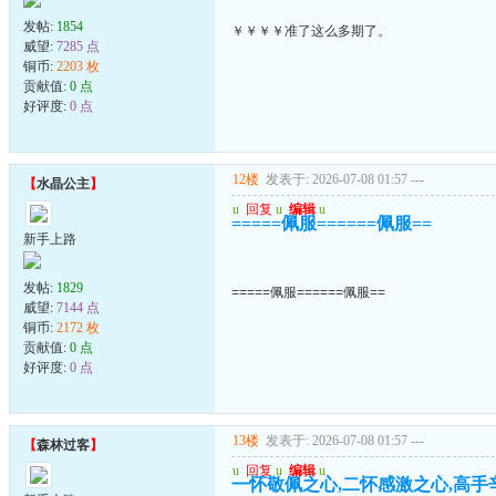
发帖:
1854
￥￥￥￥准了这么多期了。
威望:
7285 点
铜币:
2203 枚
贡献值:
0 点
好评度:
0 点
12楼
发表于: 2026-07-08 01:57
---
【
水晶公主
】
u
回复
u
编辑
u
=====佩服======佩服==
新手上路
发帖:
1829
=====佩服======佩服==
威望:
7144 点
铜币:
2172 枚
贡献值:
0 点
好评度:
0 点
13楼
发表于: 2026-07-08 01:57
---
【
森林过客
】
u
回复
u
编辑
u
一怀敬佩之心,二怀感激之心,高手