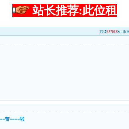
站长推荐:此位租
阅读
377018
次 |
返
===苦====啦