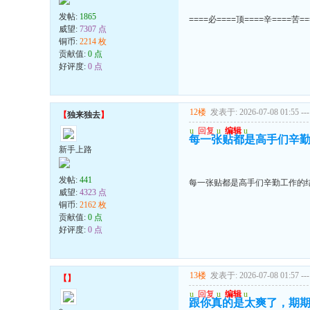
发帖:
1865
====必====顶====辛====苦=
威望:
7307 点
铜币:
2214 枚
贡献值:
0 点
好评度:
0 点
12楼
发表于: 2026-07-08 01:55
---
【
独来独去
】
u
回复
u
编辑
u
每一张贴都是高手们辛勤
新手上路
发帖:
441
每一张贴都是高手们辛勤工作的结
威望:
4323 点
铜币:
2162 枚
贡献值:
0 点
好评度:
0 点
13楼
发表于: 2026-07-08 01:57
---
【
】
u
回复
u
编辑
u
跟你真的是太爽了，期