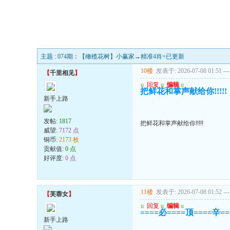
主题 : 074期：【橄榄花树】小赢家→精准4肖=已更新
10楼
发表于: 2026-07-08 01:51
---
【
千里相见
】
u
回复
u
编辑
u
把鲜花和掌声献给你!!!!!
新手上路
发帖:
1817
把鲜花和掌声献给你!!!!!
威望:
7172 点
铜币:
2173 枚
贡献值:
0 点
好评度:
0 点
11楼
发表于: 2026-07-08 01:52
---
【
芙蓉女
】
u
回复
u
编辑
u
====必====顶====辛=
新手上路