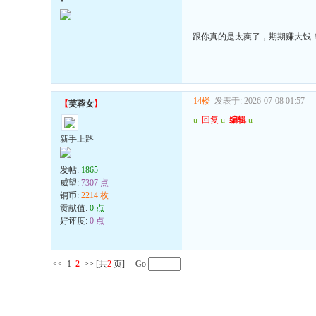
*
跟你真的是太爽了，期期赚大钱
14楼
发表于: 2026-07-08 01:57
---
【
芙蓉女
】
u
回复
u
编辑
u
新手上路
发帖:
1865
威望:
7307 点
铜币:
2214 枚
贡献值:
0 点
好评度:
0 点
<<
1
2
>>
[共
2
页] Go