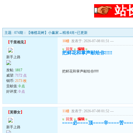
站
主题 : 074期：【橄榄花树】小赢家→精准4肖=已更新
10楼
发表于: 2026-07-08 01:51
---
【
千里相见
】
u
回复
u
编辑
u
把鲜花和掌声献给你!!!!!
新手上路
发帖:
1817
把鲜花和掌声献给你!!!!!
威望:
7172 点
铜币:
2173 枚
贡献值:
0 点
好评度:
0 点
11楼
发表于: 2026-07-08 01:52
---
【
芙蓉女
】
u
回复
u
编辑
u
====必====顶====辛====苦==
新手上路