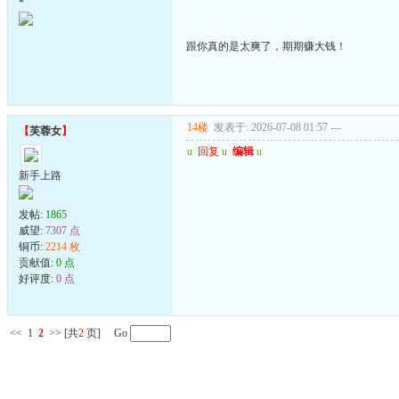
*
跟你真的是太爽了，期期赚大钱！
14楼
发表于: 2026-07-08 01:57
---
【
芙蓉女
】
u
回复
u
编辑
u
新手上路
发帖:
1865
威望:
7307 点
铜币:
2214 枚
贡献值:
0 点
好评度:
0 点
<<
1
2
>>
[共
2
页] Go