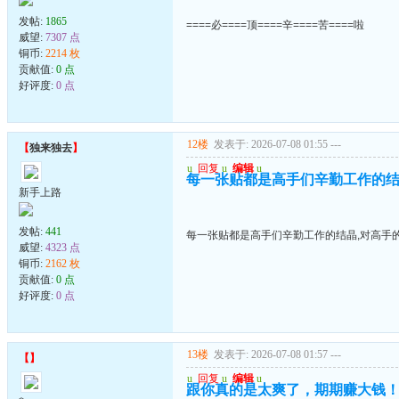
发帖:
1865
====必====顶====辛====苦====啦
威望:
7307 点
铜币:
2214 枚
贡献值:
0 点
好评度:
0 点
12楼
发表于: 2026-07-08 01:55
---
【
独来独去
】
u
回复
u
编辑
u
每一张贴都是高手们辛勤工作的结
新手上路
发帖:
441
每一张贴都是高手们辛勤工作的结晶,对高手
威望:
4323 点
铜币:
2162 枚
贡献值:
0 点
好评度:
0 点
13楼
发表于: 2026-07-08 01:57
---
【
】
u
回复
u
编辑
u
跟你真的是太爽了，期期赚大钱