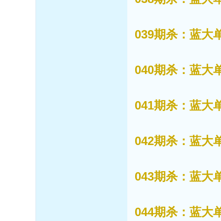
039期杀：蓝大单
040期杀：蓝大单
041期杀：蓝大单
042期杀：蓝大单
043期杀：蓝大单
044期杀：蓝大单