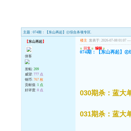
主题 : 074期：【东山再起】㊣综合杀项专区.
楼主
发表于: 2026-07-08 01:07
---
【
东山再起
】
u
回复
u
编辑
u
074期：【东山再起】㊣
侠客
发帖:
209
威望:
777 点
铜币:
767 枚
贡献值:
1 点
好评度:
0 点
030期杀：蓝大单
031期杀：蓝大单