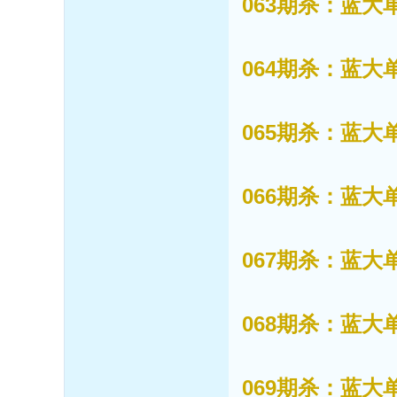
063期杀：蓝大单
064期杀：蓝大单
065期杀：蓝大单
066期杀：蓝大单
067期杀：蓝大单
068期杀：蓝大单
069期杀：蓝大单