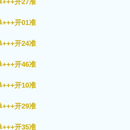
+++开27准
+++开01准
+++开24准
+++开46准
+++开10准
+++开29准
+++开35准