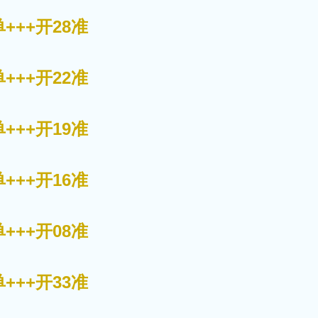
+++开28准
+++开22准
+++开19准
+++开16准
+++开08准
+++开33准