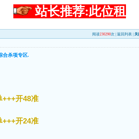
站长推荐:此位租
阅读
230290
次 |
返回列表
|
关
综合杀项专区.
+++开48准
+++开24准