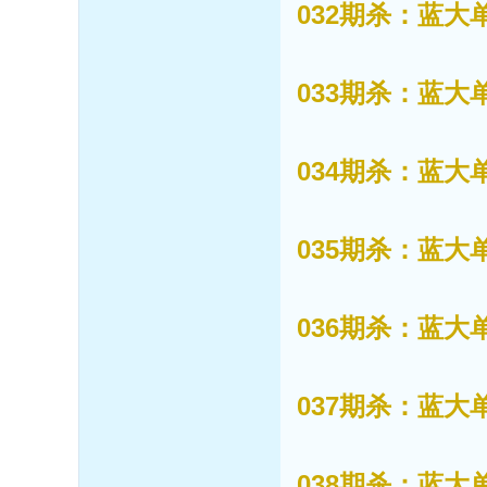
032期杀：蓝大单
033期杀：蓝大单
034期杀：蓝大单
035期杀：蓝大单
036期杀：蓝大单
037期杀：蓝大单
038期杀：蓝大单