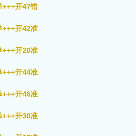
+++开47错
+++开42准
+++开20准
+++开44准
+++开46准
+++开30准