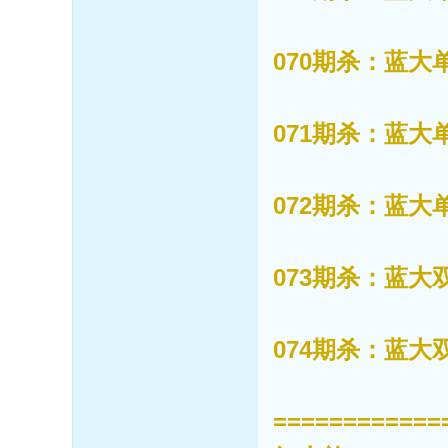
070期杀：蓝大单
071期杀：蓝大单
072期杀：蓝大单
073期杀：蓝大双
074期杀：蓝大双
============