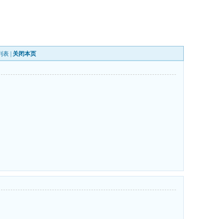
列表
|
关闭本页