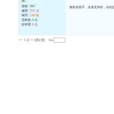
发帖:
1867
無私的高手，永遠支持你，在此
威望:
7311 点
铜币:
2180 枚
贡献值:
0 点
好评度:
0 点
<<
1
2
>>
[共
2
页] Go