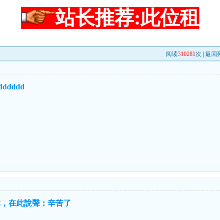
站长推荐:此位租
阅读
310281
次 |
返回
dddddd
你，在此說聲：辛苦了