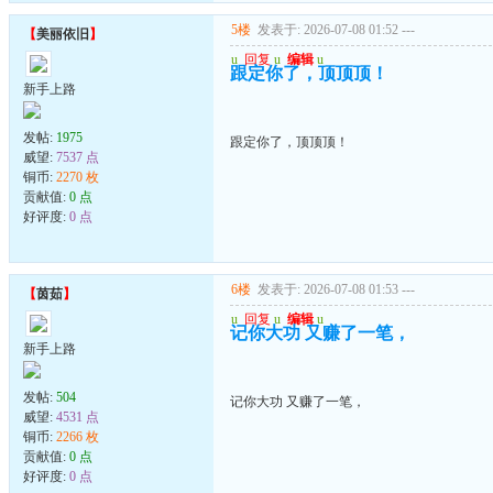
5楼
发表于: 2026-07-08 01:52
---
【
美丽依旧
】
u
回复
u
编辑
u
跟定你了，顶顶顶！
新手上路
发帖:
1975
跟定你了，顶顶顶！
威望:
7537 点
铜币:
2270 枚
贡献值:
0 点
好评度:
0 点
6楼
发表于: 2026-07-08 01:53
---
【
茵茹
】
u
回复
u
编辑
u
记你大功 又赚了一笔，
新手上路
发帖:
504
记你大功 又赚了一笔，
威望:
4531 点
铜币:
2266 枚
贡献值:
0 点
好评度:
0 点