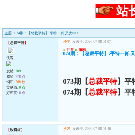
站
主题 : 074期：【总裁平特】.平特一肖.又大中！
楼主
发表于: 2026-07-08 01:07
---
【
总裁平特
】
u
回复
u
编辑
u
074期：【总裁平特】.平特一肖.
侠客
发帖:
209
威望:
778 点
073期【
总裁平特
】平
铜币:
768 枚
贡献值:
0 点
074期【
总裁平特
】平
好评度:
0 点
沙发
发表于: 2026-07-08 01:46
---
【
玫瑰红
】