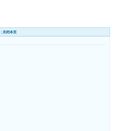
表
|
关闭本页