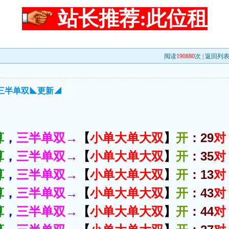
站长推荐:此位租
阅读
190880
次 |
返回列
→三半单双◣更新◢
算
，
三半单双
→
【
小单大单大双
】
开
：29
对
算
，
三半单双
→
【
小单大单大双
】
开
：35
对
算
，
三半单双
→
【
小单大单大双
】
开
：13
对
算
，
三半单双
→
【
小单大单大双
】
开
：43
对
算
，
三半单双
→
【
小单大单大双
】
开
：44
对