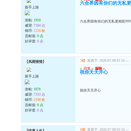
六合界因有你们的无私更精彩!
新手上路
发帖:
1910
六合界因有你们的无私更精彩!!!!!!!
威望:
7184 点
铜币:
2129 枚
贡献值:
0 点
好评度:
0 点
5楼
发表于: 2026-07-08 01:54
---
【
风雨惜情
】
u
回复
u
编辑
u
祝你天天开心
新手上路
发帖:
1876
祝你天天开心
威望:
7333 点
铜币:
2198 枚
贡献值:
0 点
好评度:
0 点
6楼
发表于: 2026-07-08 01:54
---
【
忧喜人生
】