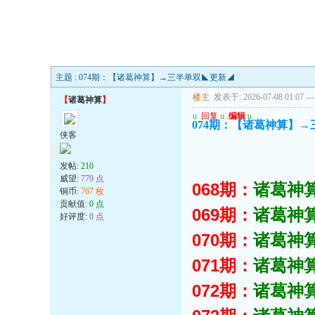
主题 : 074期：【诸葛神算】→三半单双◣更新◢
楼主
发表于: 2026-07-08 01:07
---
【
诸葛神算
】
u
回复
u
编辑
u
074期：【诸葛神算】
侠客
发帖:
210
威望:
779 点
068期：
诸葛神
铜币:
767 枚
贡献值:
0 点
069期：
诸葛神
好评度:
0 点
070期：
诸葛神
071期：
诸葛神
072期：
诸葛神