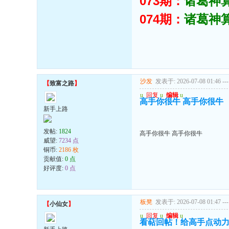
073期：
诸葛神
074期：
诸葛神
沙发
发表于: 2026-07-08 01:46
---
【
致富之路
】
u
回复
u
编辑
u
高手你很牛 高手你很牛
新手上路
发帖:
1824
高手你很牛 高手你很牛
威望:
7234 点
铜币:
2186 枚
贡献值:
0 点
好评度:
0 点
板凳
发表于: 2026-07-08 01:47
---
【
小仙女
】
u
回复
u
编辑
u
看萜回帖！给高手点动