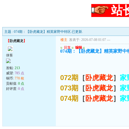
站
主题 : 074期：【卧虎藏龙】精英家野中特区.已更新.
楼主
发表于: 2026-07-08 01:07
---
【
卧虎藏龙
】
u
回复
u
编辑
u
074期：【卧虎藏龙】精英家野中特
侠客
发帖:
213
威望:
785 点
072期
［
卧虎藏龙
］
家
铜币:
770 枚
贡献值:
0 点
073期
［
卧虎藏龙
］
家
好评度:
0 点
074期
［
卧虎藏龙
］
家