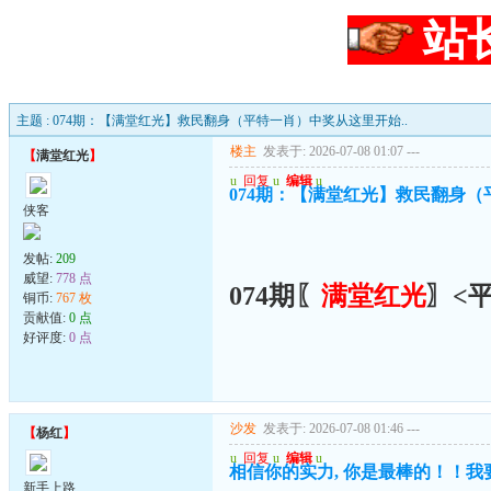
站
主题 : 074期：【满堂红光】救民翻身（平特一肖）中奖从这里开始..
楼主
发表于: 2026-07-08 01:07
---
【
满堂红光
】
u
回复
u
编辑
u
074期：【满堂红光】救民翻身（
侠客
发帖:
209
威望:
778 点
074期〖
满堂红光
〗<
铜币:
767 枚
贡献值:
0 点
好评度:
0 点
沙发
发表于: 2026-07-08 01:46
---
【
杨红
】
u
回复
u
编辑
u
相信你的实力, 你是最棒的！！我
新手上路