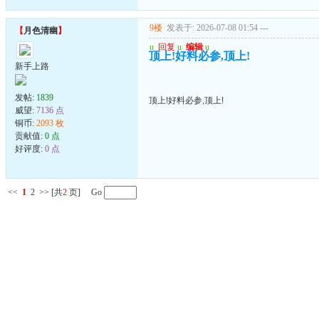
9楼
发表于: 2026-07-08 01:54
---
【
月色清幽
】
u
回复
u
编辑
u
顶上!好料必参,顶上!
新手上路
发帖:
1839
顶上!好料必参,顶上!
威望:
7136 点
铜币:
2093 枚
贡献值:
0 点
好评度:
0 点
<<
1
2
>>
[共
2
页] Go