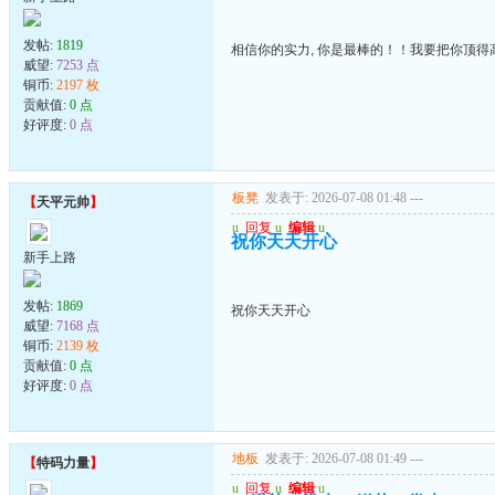
发帖:
1819
相信你的实力, 你是最棒的！！我要把你顶得高
威望:
7253 点
铜币:
2197 枚
贡献值:
0 点
好评度:
0 点
板凳
发表于: 2026-07-08 01:48
---
【
天平元帅
】
u
回复
u
编辑
u
祝你天天开心
新手上路
发帖:
1869
祝你天天开心
威望:
7168 点
铜币:
2139 枚
贡献值:
0 点
好评度:
0 点
地板
发表于: 2026-07-08 01:49
---
【
特码力量
】
u
回复
u
编辑
u