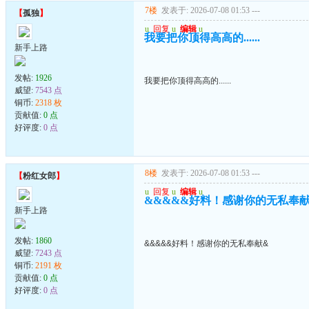
7楼
发表于: 2026-07-08 01:53
---
【
孤独
】
u
回复
u
编辑
u
我要把你顶得高高的......
新手上路
发帖:
1926
我要把你顶得高高的......
威望:
7543 点
铜币:
2318 枚
贡献值:
0 点
好评度:
0 点
8楼
发表于: 2026-07-08 01:53
---
【
粉红女郎
】
u
回复
u
编辑
u
&&&&&好料！感谢你的无私奉
新手上路
发帖:
1860
&&&&&好料！感谢你的无私奉献&
威望:
7243 点
铜币:
2191 枚
贡献值:
0 点
好评度:
0 点