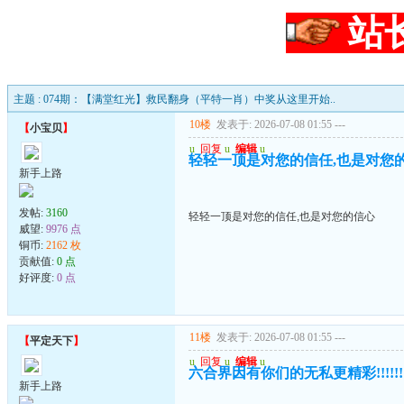
站
主题 : 074期：【满堂红光】救民翻身（平特一肖）中奖从这里开始..
10楼
发表于: 2026-07-08 01:55
---
【
小宝贝
】
u
回复
u
编辑
u
轻轻一顶是对您的信任,也是对您
新手上路
发帖:
3160
轻轻一顶是对您的信任,也是对您的信心
威望:
9976 点
铜币:
2162 枚
贡献值:
0 点
好评度:
0 点
11楼
发表于: 2026-07-08 01:55
---
【
平定天下
】
u
回复
u
编辑
u
六合界因有你们的无私更精彩!!!!!!!
新手上路