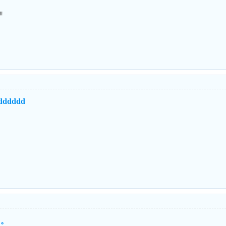
!
dddddd
了。